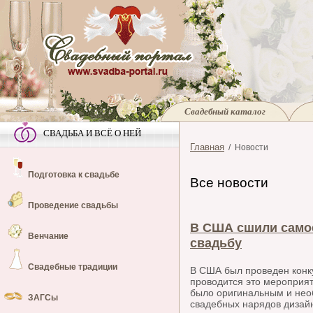
Свадебный каталог
СВАДЬБА И ВСЁ О НЕЙ
Главная
/ Новости
Подготовка к свадьбе
Все новости
Проведение свадьбы
В США сшили самое
Венчание
свадьбу
Свадебные традиции
В США был проведен конк
проводится это мероприят
было оригинальным и нео
ЗАГСы
свадебных нарядов дизай