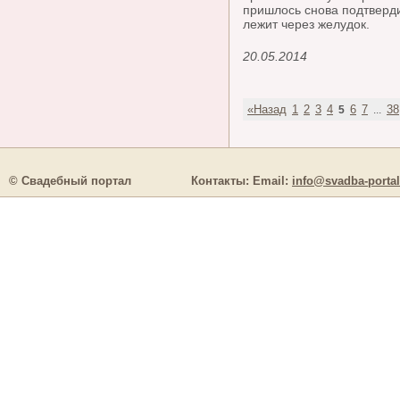
пришлось снова подтвердит
лежит через желудок.
20.05.2014
«Назад
1
2
3
4
6
7
38
5
...
© Свадебный портал
Контакты:
Email:
info@svadba-portal