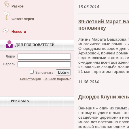
Разное
18.06.2014
Фотогалерея
39-летний Марат Б
половинку
Новости
Жизнь Марата Башарова п
многочисленные романы и
ДЛЯ ПОЛЬЗОВАТЕЛЕЙ
Очередным поводом для сл
Архаровой, причем роман 
Логин
недомолвками и домыслам
ожиданиям все-таки женил
Пароль
изначально свадьба плани
31 мая, при этом торжеств
Запомнить
Регистрация
Забыли пароль?
11.06.2014
Джордж Клуни жени
РЕКЛАМА
Венеция – один из самых
потому неудивительно, ч
свадебной церемонии имен
много лет постоянно прожи
который является одним и